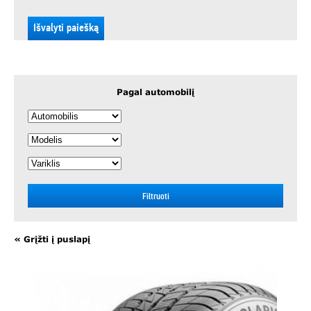
GOODYEAR
Išvalyti paiešką
HANKOOK
KLEBER
LAUFENN
MATADOR
Pagal automobilį
MICHELIN
PAXARO
TAURUS
UNIROYAL
Filtruoti
« Grįžti į puslapį