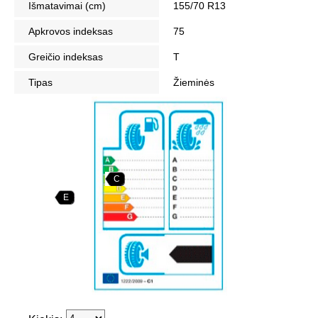
Išmatavimai (cm)
155/70 R13
Apkrovos indeksas
75
Greičio indeksas
T
Tipas
Žieminės
C
E
71dB