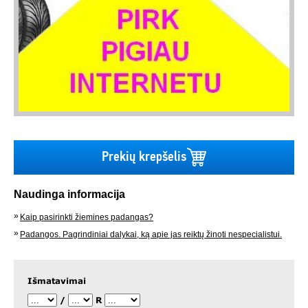
Prekių krepšelis
Naudinga informacija
Kaip pasirinkti žiemines padangas?
Padangos. Pagrindiniai dalykai, ką apie jas reiktų žinoti nespecialistui.
Išmatavimai
/
R