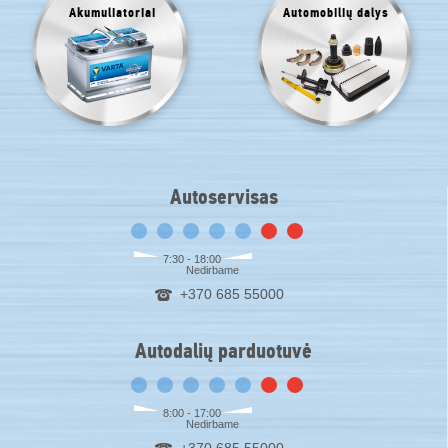
Akumuliatoriai
Automobilių dalys
Autoservisas
7:30 - 18:00
Nedirbame
+370 685 55000
Autodalių parduotuvė
8:00 - 17:00
Nedirbame