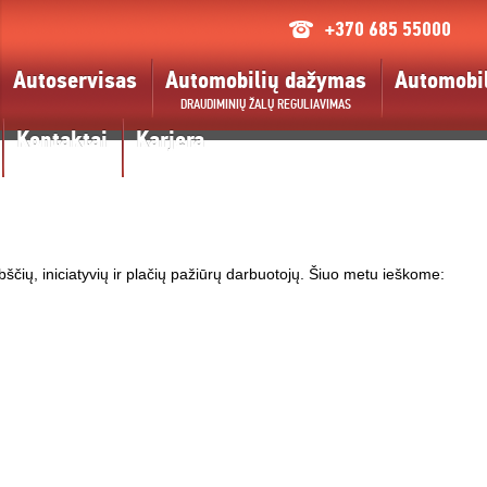
+370 685 55000
Autoservisas
Automobilių dažymas
Automobil
DRAUDIMINIŲ ŽALŲ REGULIAVIMAS
Kontaktai
Karjera
ščių, iniciatyvių ir plačių pažiūrų darbuotojų. Šiuo metu ieškome: