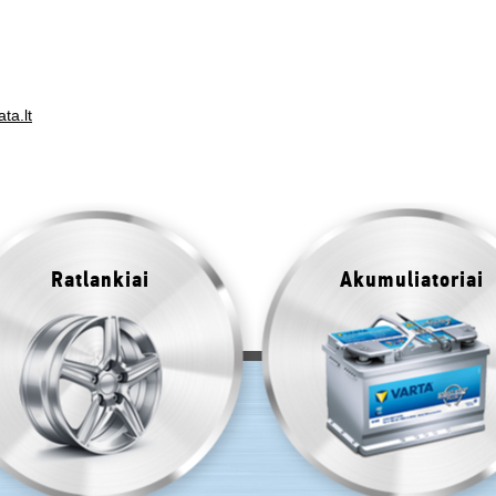
ta.lt
Ratlankiai
Akumuliatoriai