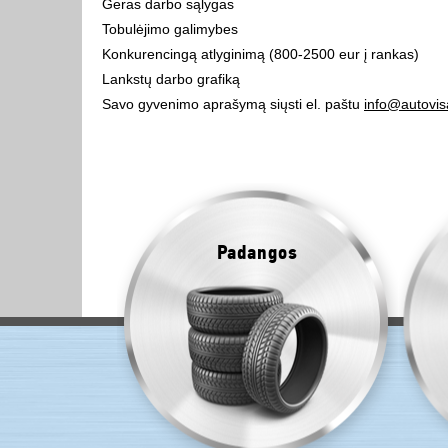
Geras darbo sąlygas
Tobulėjimo galimybes
Konkurencingą atlyginimą (800-2500 eur į rankas)
Lankstų darbo grafiką
Savo gyvenimo aprašymą siųsti el. paštu
info@autovisa
Padangos